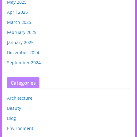
May 2025
April 2025
March 2025
February 2025
January 2025
December 2024
September 2024
Categories
Architecture
Beauty
Blog
Environment