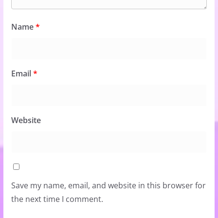
Name
*
Email
*
Website
Save my name, email, and website in this browser for
the next time I comment.