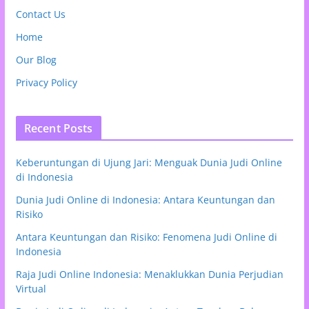
Contact Us
Home
Our Blog
Privacy Policy
Recent Posts
Keberuntungan di Ujung Jari: Menguak Dunia Judi Online
di Indonesia
Dunia Judi Online di Indonesia: Antara Keuntungan dan
Risiko
Antara Keuntungan dan Risiko: Fenomena Judi Online di
Indonesia
Raja Judi Online Indonesia: Menaklukkan Dunia Perjudian
Virtual