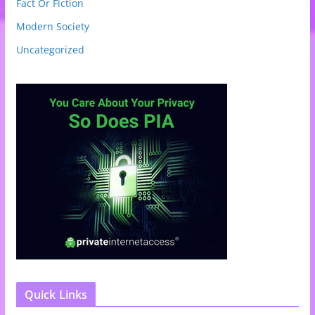
Fact Or Fiction
Modern Society
Uncategorized
Quick Links